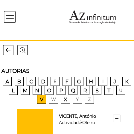
AUTORIAS
A
B
C
D
F
G
H
J
K
E
I
L
M
N
O
P
Q
R
S
T
U
V
X
W
Y
Z
VICENTE, António
Actividade\Oleiro