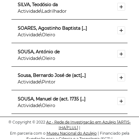
SILVA, Teodósio da
Actividade\Ladrilhador
SOARES, Agostinho Baptista [...]
Actividade\Oleiro
SOUSA, António de
Actividade\Oleiro
Sousa, Bernardo José de (act[...]
Actividade\Pintor
SOUSA, Manuel de (act. 1735 [...]
Actividade\Oleiro
®
Copyright © 2022
SOUSA, Pantaleão de (act. 1[...]
Az - Rede de Investigação em Azulejo
[ARTIS-
IHA/FLUL]
|
Actividade\Oleiro
Em parceria com o
Museu Nacional do Azulejo
| Financiado pela
Fundação para a Ciência e a Tecnologia
(FCT) |