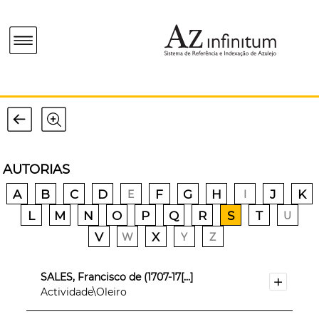
AUTORIAS
A
B
C
D
F
G
H
J
K
E
I
L
M
N
O
P
Q
R
S
T
U
V
X
W
Y
Z
SALES, Francisco de (1707-17[...]
Actividade\Oleiro