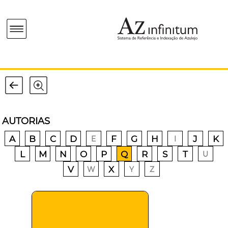
AUTORIAS
A
B
C
D
F
G
H
J
K
E
I
L
M
N
O
P
Q
R
S
T
U
V
X
W
Y
Z