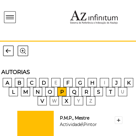
AUTORIAS
A
B
C
D
F
G
H
J
K
E
I
L
M
N
O
P
Q
R
S
T
U
V
X
W
Y
Z
P.M.P., Mestre
Actividade\Pintor