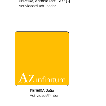
PEREIRA, António (act. 1709-[...]
Actividade\Ladrilhador
PEREIRA, João
Actividade\Pintor