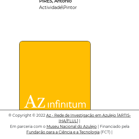
PIRES, António
Actividade\Pintor
®
Copyright © 2022
Az - Rede de Investigação em Azulejo
[ARTIS-
PORTO, João do
IHA/FLUL]
|
Actividade\Ladrilhador
Em parceria com o
Museu Nacional do Azulejo
| Financiado pela
Fundação para a Ciência e a Tecnologia
(FCT) |