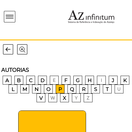
AUTORIAS
A
B
C
D
F
G
H
J
K
E
I
L
M
N
O
P
Q
R
S
T
U
V
X
W
Y
Z