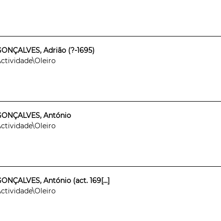
ONÇALVES, Adrião (?-1695)
ctividade\Oleiro
GONÇALVES, António
ctividade\Oleiro
ONÇALVES, António (act. 169[...]
ctividade\Oleiro