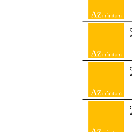
G
A
A
G
A