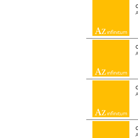
A
G
A
G
A
A