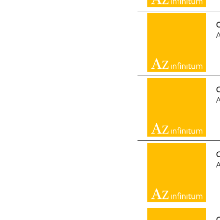
G
A
A
G
A