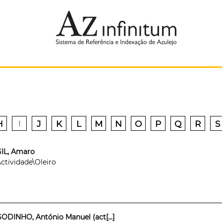
H
J
K
L
M
N
O
P
Q
R
S
I
IL, Amaro
ctividade\Oleiro
ODINHO, António Manuel (act[...]