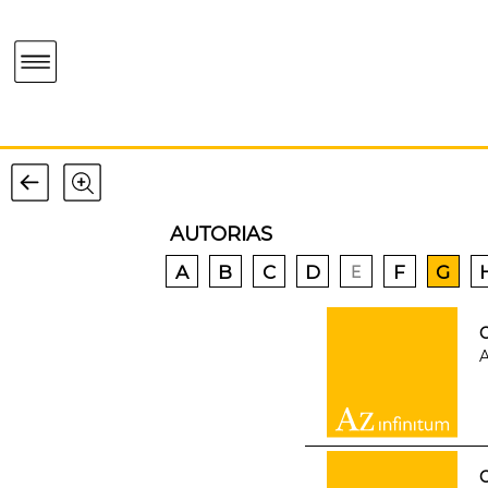
AUTORIAS
A
B
C
D
F
G
E
G
A
G