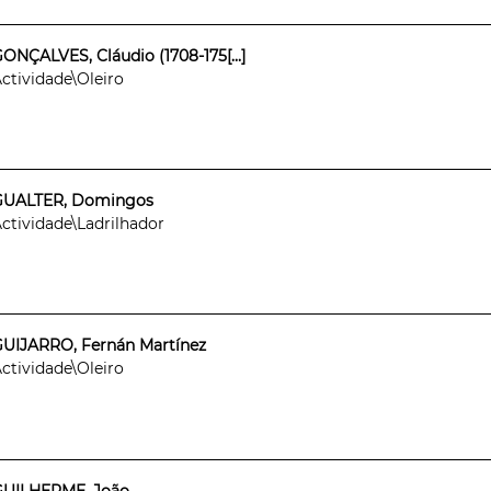
ONÇALVES, Cláudio (1708-175[...]
ctividade\Oleiro
GUALTER, Domingos
ctividade\Ladrilhador
UIJARRO, Fernán Martínez
ctividade\Oleiro
GUILHERME, João