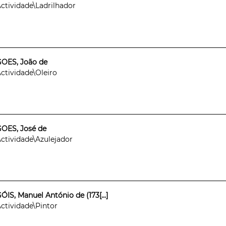
ctividade\Ladrilhador
OES, João de
ctividade\Oleiro
OES, José de
ctividade\Azulejador
ÓIS, Manuel António de (173[...]
ctividade\Pintor