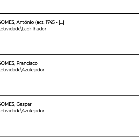
OMES, António (act. 1745 - [...]
ctividade\Ladrilhador
GOMES, Francisco
ctividade\Azulejador
GOMES, Gaspar
ctividade\Azulejador