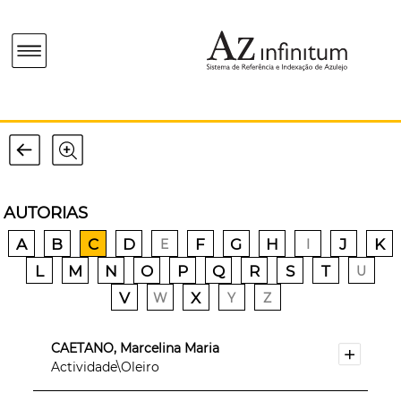
AUTORIAS
A
B
C
D
F
G
H
J
K
E
I
L
M
N
O
P
Q
R
S
T
U
V
X
W
Y
Z
CAETANO, Marcelina Maria
Actividade\Oleiro