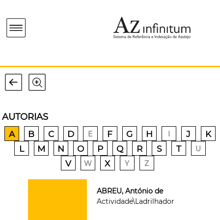
AUTORIAS
A
B
C
D
F
G
H
J
K
E
I
L
M
N
O
P
Q
R
S
T
U
V
X
W
Y
Z
ABREU, António de
Actividade\Ladrilhador