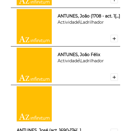
ANTUNES, João (1708 - act. 1[...]
Actividade\Ladrilhador
ANTUNES, João Félix
Actividade\Ladrilhador
ANTUNES, José (act. 1690-174[...]