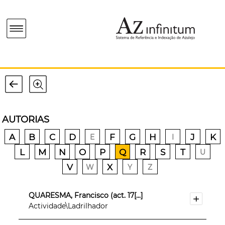
AUTORIAS
A
B
C
D
F
G
H
J
K
E
I
L
M
N
O
P
Q
R
S
T
U
V
X
W
Y
Z
QUARESMA, Francisco (act. 17[...]
Actividade\Ladrilhador