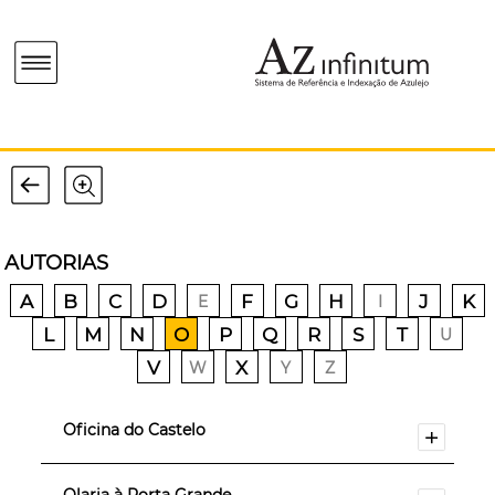
AUTORIAS
A
B
C
D
F
G
H
J
K
E
I
L
M
N
O
P
Q
R
S
T
U
V
X
W
Y
Z
Oficina do Castelo