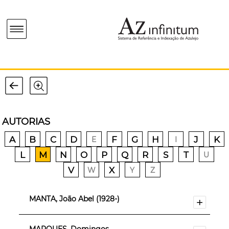
AUTORIAS
A
B
C
D
F
G
H
J
K
E
I
L
M
N
O
P
Q
R
S
T
U
V
X
W
Y
Z
MANTA, João Abel (1928-)