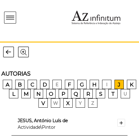
AUTORIAS
A
B
C
D
F
G
H
J
K
E
I
L
M
N
O
P
Q
R
S
T
U
V
X
W
Y
Z
JESUS, António Luís de
Actividade\Pintor