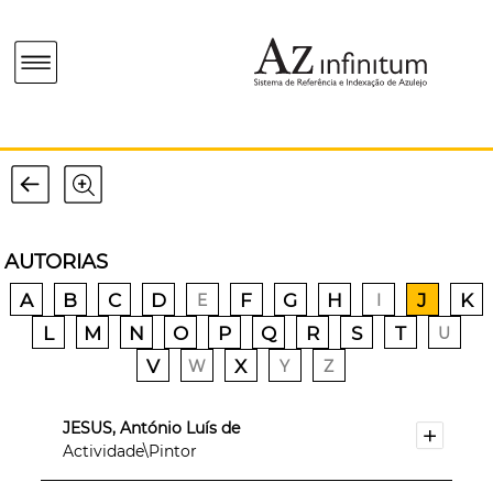
AUTORIAS
A
B
C
D
F
G
H
J
K
E
I
L
M
N
O
P
Q
R
S
T
U
V
X
W
Y
Z
JESUS, António Luís de
Actividade\Pintor