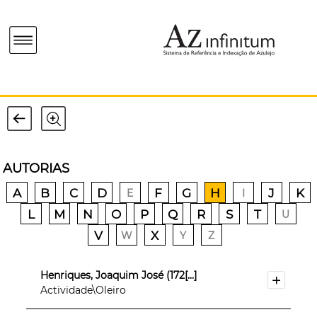
AUTORIAS
A
B
C
D
F
G
H
J
K
E
I
L
M
N
O
P
Q
R
S
T
U
V
X
W
Y
Z
Henriques, Joaquim José (172[...]
Actividade\Oleiro