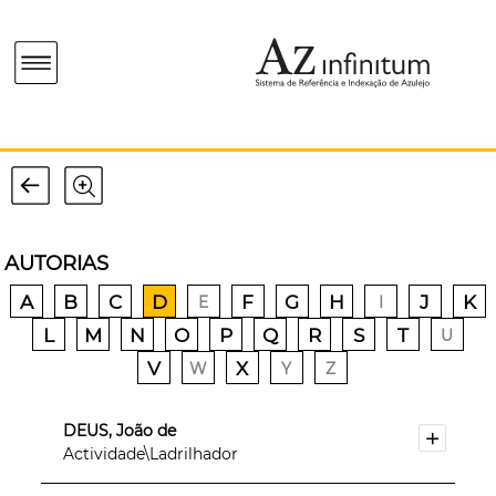
AUTORIAS
A
B
C
D
F
G
H
J
K
E
I
L
M
N
O
P
Q
R
S
T
U
V
X
W
Y
Z
DEUS, João de
Actividade\Ladrilhador