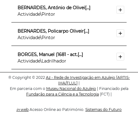
BERNARDES, António de Olivei[...]
Actividade\Pintor
BERNARDES, Policarpo Oliveir[...]
Actividade\Pintor
BORGES, Manuel (1681 - act.[...]
Actividade\Ladrilhador
®
Copyright © 2022
BORGES, Valentim (1730 - c. [...]
Az - Rede de Investigação em Azulejo
[ARTIS-
IHA/FLUL]
|
Actividade\Ladrilhador
Em parceria com o
Museu Nacional do Azulejo
| Financiado pela
Fundação para a Ciência e a Tecnologia
(FCT) |
BRITO, Joaquim de (1716 - 17[...]
Actividade\Ladrilhador
in
web
Acesso Online ao Património.
Sistemas do Futuro