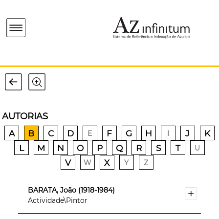
AUTORIAS
A
B
C
D
F
G
H
J
K
E
I
L
M
N
O
P
Q
R
S
T
U
V
X
W
Y
Z
BARATA, João (1918-1984)
Actividade\Pintor