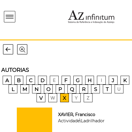
AUTORIAS
A
B
C
D
F
G
H
J
K
E
I
L
M
N
O
P
Q
R
S
T
U
V
X
W
Y
Z
XAVIER, Francisco
Actividade\Ladrilhador