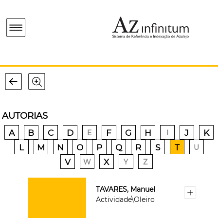
AUTORIAS
A
B
C
D
F
G
H
J
K
E
I
L
M
N
O
P
Q
R
S
T
U
V
X
W
Y
Z
TAVARES, Manuel
Actividade\Oleiro