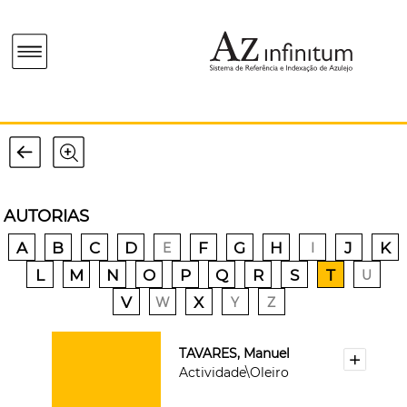
AUTORIAS
A
B
C
D
F
G
H
J
K
E
I
L
M
N
O
P
Q
R
S
T
U
V
X
W
Y
Z
TAVARES, Manuel
Actividade\Oleiro