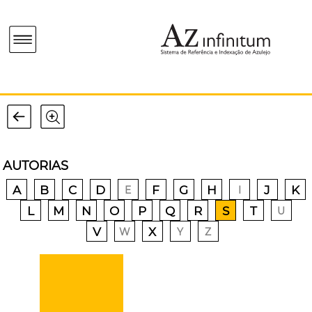
AUTORIAS
A
B
C
D
F
G
H
J
K
E
I
L
M
N
O
P
Q
R
S
T
U
V
X
W
Y
Z