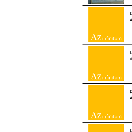
A
A
R
A