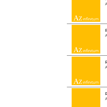
A
R
A
A
A