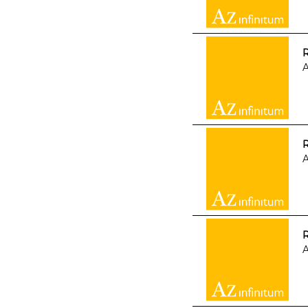
R
A
R
A
A