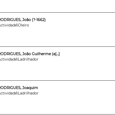
ODRIGUES, João (?-1662)
ctividade\Oleiro
ODRIGUES, João Guilherme (a[...]
ctividade\Ladrilhador
RODRIGUES, Joaquim
ctividade\Ladrilhador