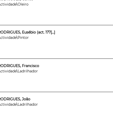
ctividade\Oleiro
ODRIGUES, Eusébio (act. 177[...]
ctividade\Pintor
RODRIGUES, Francisco
ctividade\Ladrilhador
RODRIGUES, João
ctividade\Ladrilhador