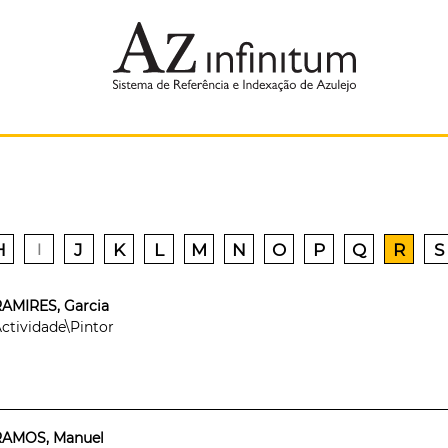
H
J
K
L
M
N
O
P
Q
R
S
I
AMIRES, Garcia
ctividade\Pintor
RAMOS, Manuel