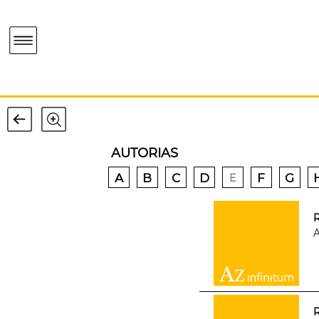
AUTORIAS
A
B
C
D
F
G
E
R
A