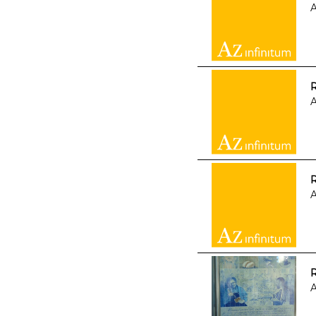
A
R
A
R
A
R
A