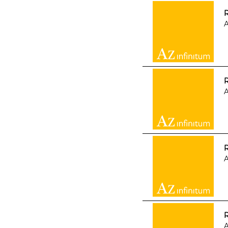
A
R
A
R
A
A