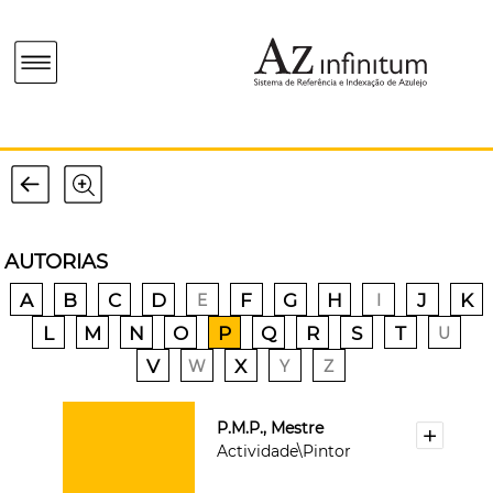
AUTORIAS
A
B
C
D
F
G
H
J
K
E
I
L
M
N
O
P
Q
R
S
T
U
V
X
W
Y
Z
P.M.P., Mestre
Actividade\Pintor