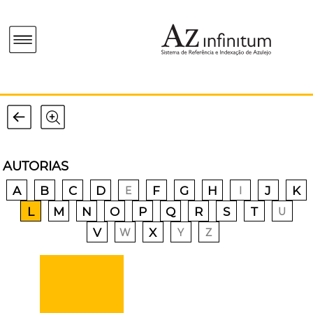
AUTORIAS
A
B
C
D
F
G
H
J
K
E
I
L
M
N
O
P
Q
R
S
T
U
V
X
W
Y
Z