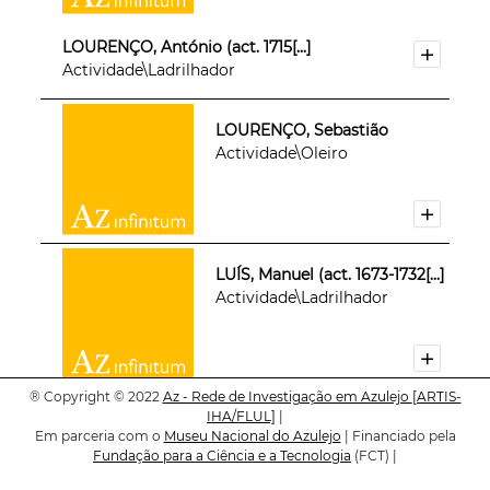
LOURENÇO, António (act. 1715[...]
Actividade\Ladrilhador
LOURENÇO, Sebastião
Actividade\Oleiro
LUÍS, Manuel (act. 1673-1732[...]
Actividade\Ladrilhador
®
Copyright © 2022
Az - Rede de Investigação em Azulejo
[ARTIS-
IHA/FLUL]
|
LUÍS, Mateus (1667 - 1712)
Em parceria com o
Museu Nacional do Azulejo
| Financiado pela
Actividade\Oleiro
Fundação para a Ciência e a Tecnologia
(FCT) |