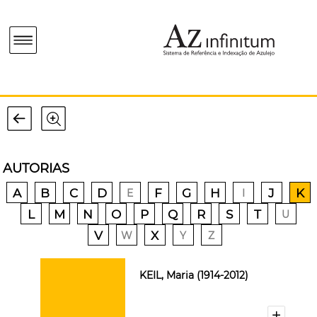
AUTORIAS
A
B
C
D
F
G
H
J
K
E
I
L
M
N
O
P
Q
R
S
T
U
V
X
W
Y
Z
KEIL, Maria (1914-2012)