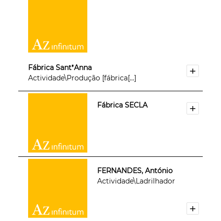
Fábrica Sant❜Anna
Actividade\Produção [fábrica[...]
Fábrica SECLA
FERNANDES, António
Actividade\Ladrilhador