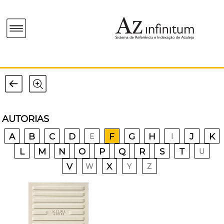
AUTORIAS
A
B
C
D
F
G
H
J
K
E
I
L
M
N
O
P
Q
R
S
T
U
V
X
W
Y
Z