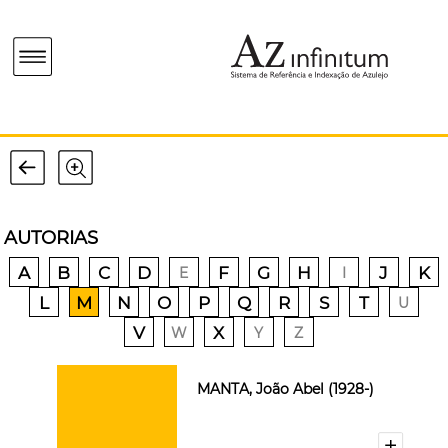
AUTORIAS
A
B
C
D
F
G
H
J
K
E
I
L
M
N
O
P
Q
R
S
T
U
V
X
W
Y
Z
MANTA, João Abel (1928-)