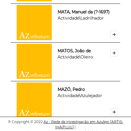
MATA, Manuel da (?-1697)
Actividade\Ladrilhador
MATOS, João de
Actividade\Oleiro
MAZÓ, Pedro
Actividade\Azulejador
®
Copyright © 2022
Az - Rede de Investigação em Azulejo
[ARTIS-
IHA/FLUL]
|
MENDES, Manuel