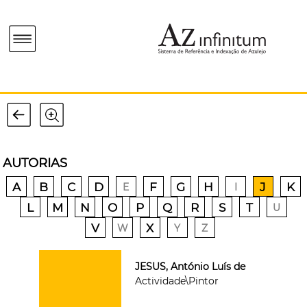
AUTORIAS
A
B
C
D
F
G
H
J
K
E
I
L
M
N
O
P
Q
R
S
T
U
V
X
W
Y
Z
JESUS, António Luís de
Actividade\Pintor