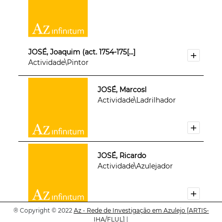
JOSÉ, Joaquim (act. 1754-175[...]
Actividade\Pintor
JOSÉ, Marcosl
Actividade\Ladrilhador
JOSÉ, Ricardo
Actividade\Azulejador
®
Copyright © 2022
Az - Rede de Investigação em Azulejo
[ARTIS-
IHA/FLUL]
|
JOSÉ, Valentim