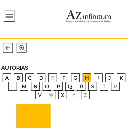
AUTORIAS
A
B
C
D
F
G
H
J
K
E
I
L
M
N
O
P
Q
R
S
T
U
V
X
W
Y
Z