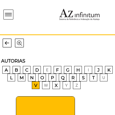
AUTORIAS
A
B
C
D
F
G
H
J
K
E
I
L
M
N
O
P
Q
R
S
T
U
V
X
W
Y
Z