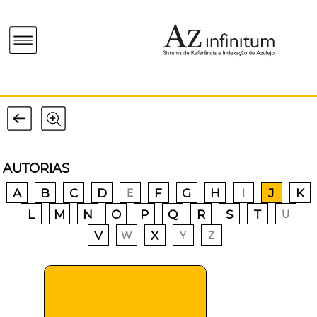
AUTORIAS
A
B
C
D
F
G
H
J
K
E
I
L
M
N
O
P
Q
R
S
T
U
V
X
W
Y
Z