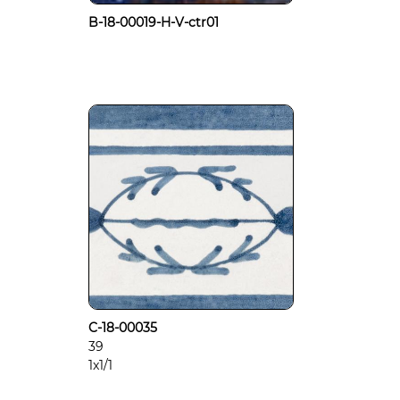
B-18-00019-H-V-ctr01
C-18-00035
39
1x1/1