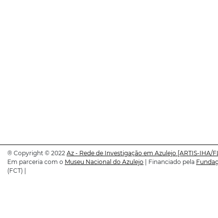
®
Copyright © 2022
Az - Rede de Investigação em Azulejo
[ARTIS-IHA/F
Em parceria com o
Museu Nacional do Azulejo
| Financiado pela
Fundaçã
(FCT) |