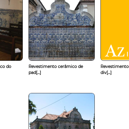
co do
Revestimento cerâmico de
Revestimento
pad[...]
div[...]