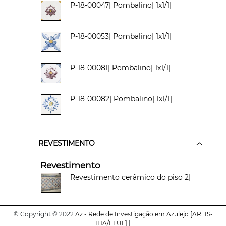
P-18-00047| Pombalino| 1x1/1|
P-18-00053| Pombalino| 1x1/1|
P-18-00081| Pombalino| 1x1/1|
P-18-00082| Pombalino| 1x1/1|
REVESTIMENTO
Revestimento
Revestimento cerâmico do piso 2|
®
Copyright © 2022
Az - Rede de Investigação em Azulejo
[ARTIS-
SOBRE A FICHA
IHA/FLUL]
|