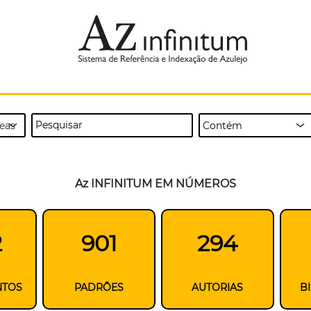
Az INFINITUM EM NÚMEROS
2
901
294
NTOS
PADRÕES
AUTORIAS
B