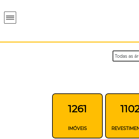
1261
110
IMÓVEIS
REVESTIME